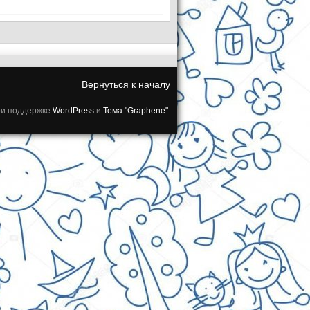
Вернуться к началу
и поддержке
WordPress
и
Тема "Graphene"
.